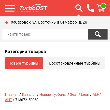
Открыть строку п
0
Открыть меню
Хабаровск, ул. Восточный Семафор, д. 28
Категории товаров
Новые турбины
Восстановленные турбины
Главная
/
Каталог
/
Новые турбины
/
Seat
/
Leon
/
ALH/
AHF
/ 713672-5006S