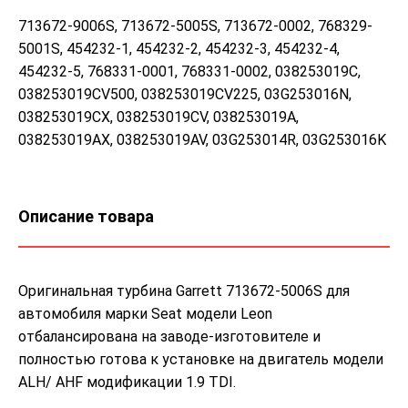
713672-9006S, 713672-5005S, 713672-0002, 768329-
5001S, 454232-1, 454232-2, 454232-3, 454232-4,
454232-5, 768331-0001, 768331-0002, 038253019C,
038253019CV500, 038253019CV225, 03G253016N,
038253019CX, 038253019CV, 038253019A,
038253019AX, 038253019AV, 03G253014R, 03G253016K
Описание товара
Оригинальная турбина Garrett 713672-5006S для
автомобиля марки Seat модели Leon
отбалансирована на заводе-изготовителе и
полностью готова к установке на двигатель модели
ALH/ AHF модификации 1.9 TDI.