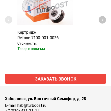
Картридж
Турб
Refone 7100-001-0026
Garr
Стоимость:
Стоим
Товар в наличии
Уточн
ЗАКАЗАТЬ ЗВОНОК
Хабаровск, ул. Восточный Семафор, д. 28
E-mail: hab@turboost.ru
+7 (929) 411-71-14