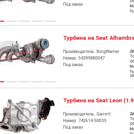
О
Под заказ
М
Го
Турбина на Seat Alhambra 
Производитель:
BorgWarner
Дв
То
Номер:
54399880047
О
Под заказ
М
Го
20
Турбина на Seat Leon (1.9
Производитель:
Garrett
Дв
То
Номер:
742614-5003S
О
Под заказ
М