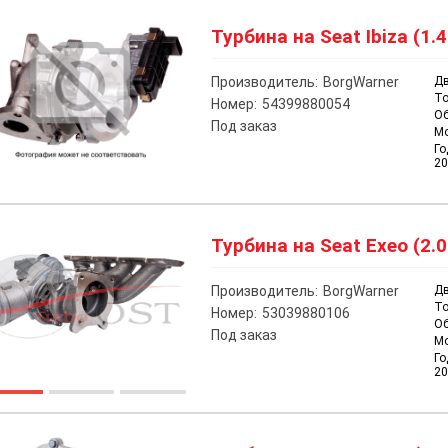
Турбина на Seat Ibiza (1.4
Производитель:
BorgWarner
Дв
То
Номер:
54399880054
О
Под заказ
М
Го
20
Турбина на Seat Exeo (2.0
Производитель:
BorgWarner
Дв
То
Номер:
53039880106
О
Под заказ
М
Го
20