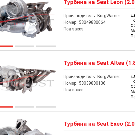
Турбина на Seat Leon (2.0
Производитель:
BorgWarner
Дв
То
Номер:
53049880064
О
Под заказ
М
Го
Турбина на Seat Altea (1.8
Производитель:
BorgWarner
Дв
То
Номер:
53039880136
О
Под заказ
М
Го
Турбина на Seat Exeo (2.0