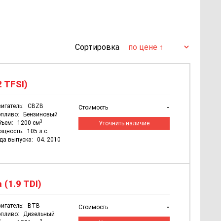
Сортировка
2 TFSI)
игатель:
CBZB
-
Стоимость
пливо:
Бензиновый
3
бъем:
1200 см
Уточнить наличие
ощность:
105 л.с.
да выпуска:
04. 2010
(1.9 TDI)
игатель:
BTB
-
Стоимость
пливо:
Дизельный
3