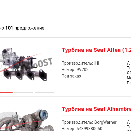
но
101
предложение
Турбина на Seat Altea (1.
Производитель:
IHI
Дв
То
Номер:
9V202
О
Под заказ
М
Го
Турбина на Seat Alhambra 
Производитель:
BorgWarner
Дв
То
Номер:
54399880050