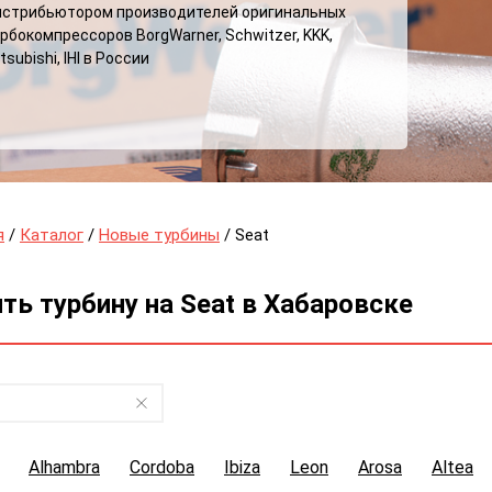
истрибьютором производителей оригинальных
рбокомпрессоров BorgWarner, Schwitzer, KKK,
tsubishi, IHI в России
я
/
Каталог
/
Новые турбины
/ Seat
ть турбину на Seat в Хабаровске
Alhambra
Cordoba
Ibiza
Leon
Arosa
Altea