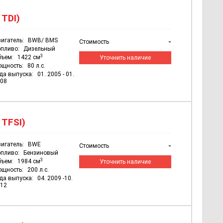
 TDI)
игатель:
BWB/ BMS
-
Стоимость
пливо:
Дизельный
3
бъем:
1422 см
Уточнить наличие
ощность:
80 л.с.
да выпуска:
01. 2005 - 01.
08
 TFSI)
игатель:
BWE
-
Стоимость
пливо:
Бензиновый
3
бъем:
1984 см
Уточнить наличие
ощность:
200 л.с.
да выпуска:
04. 2009 -10.
12