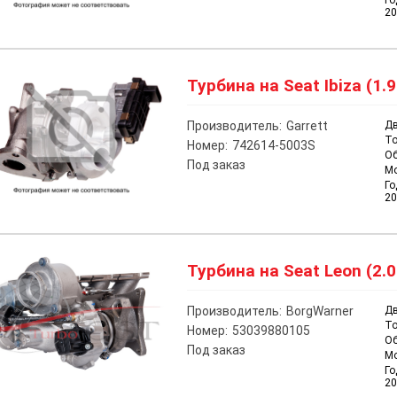
Го
20
Турбина на Seat Ibiza (1.9
Производитель:
Garrett
Дв
То
Номер:
742614-5003S
О
Под заказ
М
Го
20
Турбина на Seat Leon (2.0
Производитель:
BorgWarner
Дв
То
Номер:
53039880105
О
Под заказ
М
Го
20