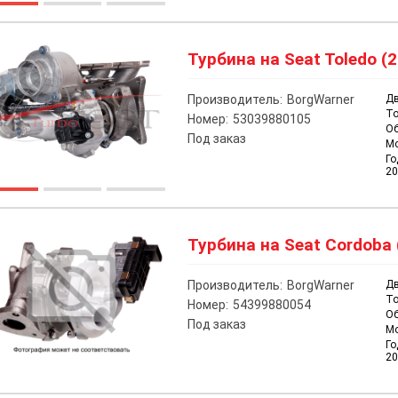
Турбина на Seat Toledo (2
Производитель:
BorgWarner
Дв
То
Номер:
53039880105
О
Под заказ
М
Го
20
Турбина на Seat Cordoba (
Производитель:
BorgWarner
Дв
То
Номер:
54399880054
О
Под заказ
М
Го
20