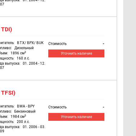
да выпуска:
01. 2004 - 12.
07
 TDI)
игатель:
BTX/ BPX/ BUK
-
Стоимость
пливо:
Дизельный
3
бъем:
1896 см
Уточнить наличие
ощность:
160 л.с.
да выпуска:
01. 2004 - 12.
07
 TFSI)
игатель:
BWA - BPY
-
Стоимость
пливо:
Бензиновый
3
бъем:
1984 см
Уточнить наличие
ощность:
200 л.с.
да выпуска:
01. 2006 - 03.
09