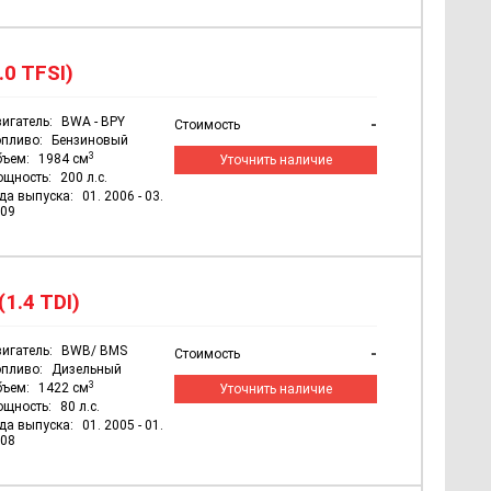
.0 TFSI)
игатель:
BWA - BPY
-
Стоимость
пливо:
Бензиновый
3
бъем:
1984 см
Уточнить наличие
ощность:
200 л.с.
да выпуска:
01. 2006 - 03.
09
1.4 TDI)
игатель:
BWB/ BMS
-
Стоимость
пливо:
Дизельный
3
бъем:
1422 см
Уточнить наличие
ощность:
80 л.с.
да выпуска:
01. 2005 - 01.
08