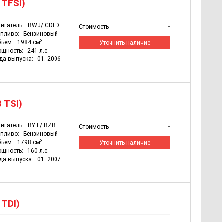
 TFSI)
игатель:
BWJ/ CDLD
-
Стоимость
пливо:
Бензиновый
3
бъем:
1984 см
Уточнить наличие
ощность:
241 л.с.
да выпуска:
01. 2006
 TSI)
игатель:
BYT/ BZB
-
Стоимость
пливо:
Бензиновый
3
бъем:
1798 см
Уточнить наличие
ощность:
160 л.с.
да выпуска:
01. 2007
 TDI)