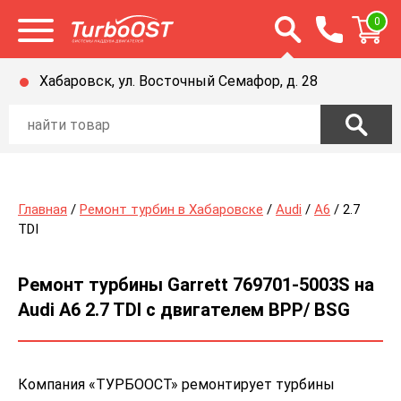
Открыть строку п
0
Открыть меню
Хабаровск, ул. Восточный Семафор, д. 28
Главная
/
Ремонт турбин в Хабаровске
/
Audi
/
A6
/ 2.7
TDI
Ремонт турбины Garrett 769701-5003S на
Audi A6 2.7 TDI с двигателем BPP/ BSG
Компания «ТУРБООСТ» ремонтирует турбины