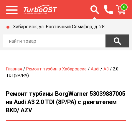
Открыть строку п
0
Открыть меню
Хабаровск, ул. Восточный Семафор, д. 28
Главная
/
Ремонт турбин в Хабаровске
/
Audi
/
A3
/ 2.0
TDI (8P/PA)
Ремонт турбины BorgWarner 53039887005
на Audi A3 2.0 TDI (8P/PA) с двигателем
BKD/ AZV