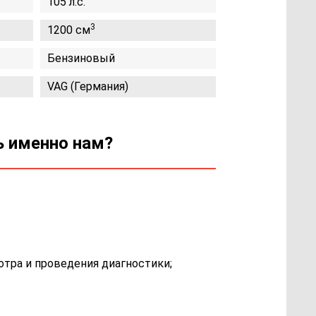
105 л.с.
3
1200 см
Бензиновый
VAG (Германия)
ь именно нам?
отра и проведения диагностики;