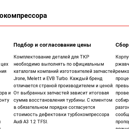
бокомпрессора
Подбор и согласование цены
Сбор
Комплектование деталей для ТКР
Корпу
 цех
необходимо выполнять по официальным
ржавч
ния
каталогам компаний изготовителей запчастей
ремко
Jrone, Melett и EVB Turbo. Каждый бренд
проце
отличается страной производителем и ценой.
превы
ора и
От выбранных запчастей зависит итоговая
прове
онту
сумма восстановления турбины. С клиентом
собир
в обязательном порядке согласуется
разго
стоимость дефектовки турбокомпрессора
сообщ
м
Audi A3 1.2 TFSI.
пропо
х
враще