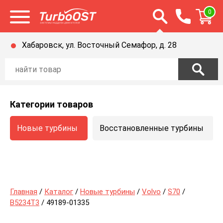
Открыть строку п
0
Открыть меню
Хабаровск, ул. Восточный Семафор, д. 28
Категории товаров
Новые турбины
Восстановленные турбины
Главная
/
Каталог
/
Новые турбины
/
Volvo
/
S70
/
B5234T3
/ 49189-01335