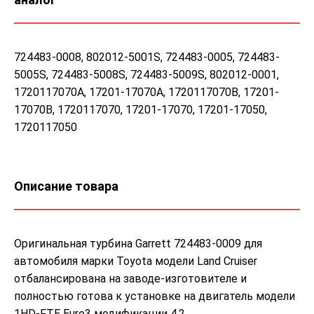
724483-0008, 802012-5001S, 724483-0005, 724483-
5005S, 724483-5008S, 724483-5009S, 802012-0001,
1720117070A, 17201-17070A, 1720117070B, 17201-
17070B, 1720117070, 17201-17070, 17201-17050,
1720117050
Описание товара
Оригинальная турбина Garrett 724483-0009 для
автомобиля марки Toyota модели Land Cruiser
отбалансирована на заводе-изготовителе и
полностью готова к установке на двигатель модели
1HD-FTE Euro3 модификации 4.2.