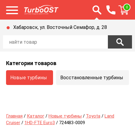
Открыть строку п
0
Открыть меню
Хабаровск, ул. Восточный Семафор, д. 28
Категории товаров
Новые турбины
Восстановленные турбины
Главная
/
Каталог
/
Новые турбины
/
Toyota
/
Land
Cruiser
/
1HD-FTE Euro3
/ 724483-0009