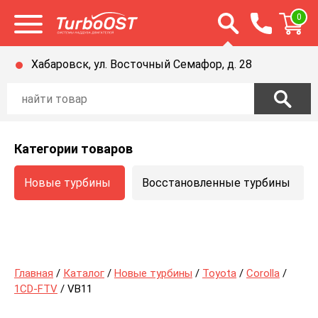
Открыть строку п
0
Открыть меню
Хабаровск, ул. Восточный Семафор, д. 28
Категории товаров
Новые турбины
Восстановленные турбины
Главная
/
Каталог
/
Новые турбины
/
Toyota
/
Corolla
/
1CD-FTV
/ VB11