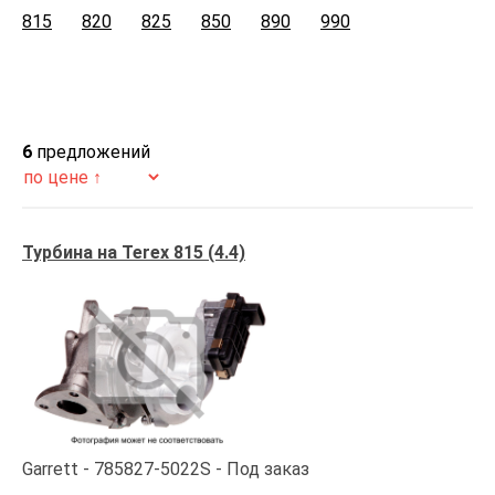
815
820
825
850
890
990
6
предложений
Турбина на Terex 815 (4.4)
Garrett
785827-5022S
Под заказ