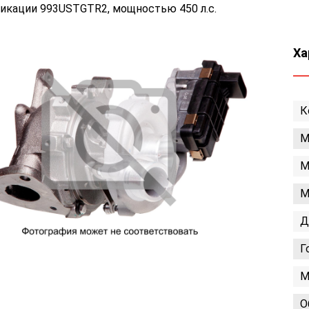
икации 993USTGTR2, мощностью 450 л.с.
Ха
К
М
М
М
Д
Г
М
О