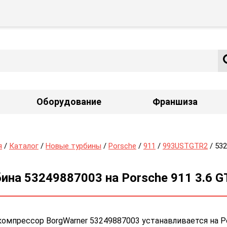
Оборудование
Франшиза
я
/
Каталог
/
Новые турбины
/
Porsche
/
911
/
993USTGTR2
/ 53
ина 53249887003 на Porsche 911 3.6 G
омпрессор BorgWarner 53249887003 устанавливается на Por