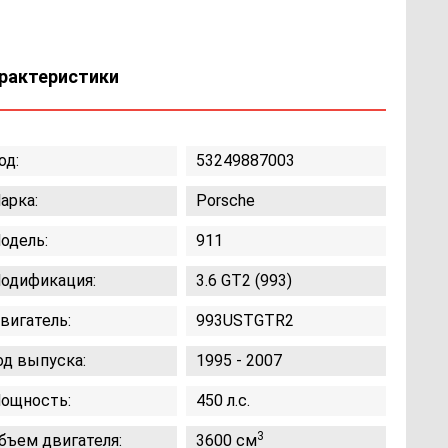
рактеристики
од:
53249887003
арка:
Porsche
одель:
911
одификация:
3.6 GT2 (993)
вигатель:
993USTGTR2
од выпуска:
1995 - 2007
ощность:
450 л.с.
3
бъем двигателя:
3600 см