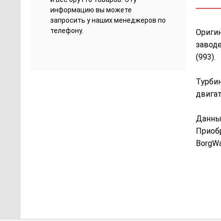
информацию вы можете
запросить у наших менеджеров по
телефону.
Оригин
заводе
(993).
Турбин
двигат
Данны
Приобр
BorgWa