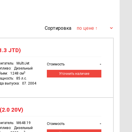
Сортировка
1.3 JTD)
игатель:
MultiJet
-
Стоимость
пливо:
Дизельный
3
бъем:
1248 см
Уточнить наличие
ощность:
85 л.с.
да выпуска:
07. 2004
(2.0 20V)
игатель:
M648.19
-
Стоимость
пливо:
Дизельный
3