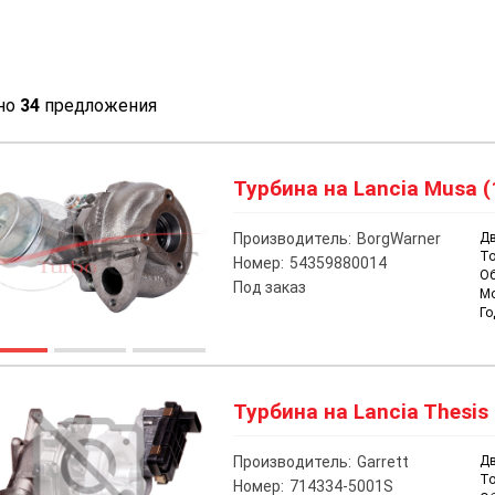
но
34
предложения
Турбина на Lancia Musa (
Производитель:
BorgWarner
Дв
То
Номер:
54359880014
О
Под заказ
М
Го
Турбина на Lancia Thesis 
Производитель:
Garrett
Дв
То
Номер:
714334-5001S