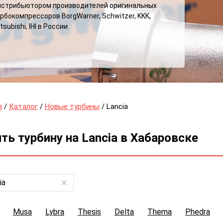
истрибьютором производителей оригинальных
рбокомпрессоров BorgWarner, Schwitzer, KKK,
tsubishi, IHI в России
я
/
Каталог
/
Новые турбины
/ Lancia
ть турбину на Lancia в Хабаровске
ia
Musa
Lybra
Thesis
Delta
Thema
Phedra