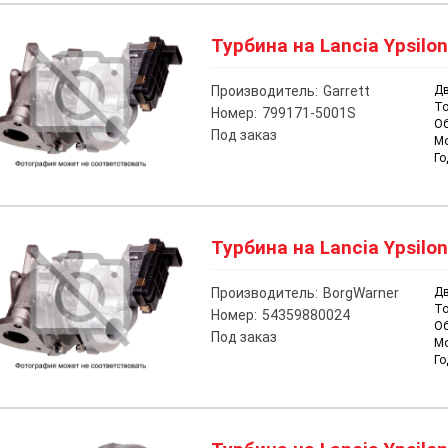
Турбина на Lancia Ypsilon
Производитель:
Garrett
Дв
То
Номер:
799171-5001S
О
Под заказ
М
Го
Турбина на Lancia Ypsilon
Производитель:
BorgWarner
Дв
То
Номер:
54359880024
О
Под заказ
М
Го