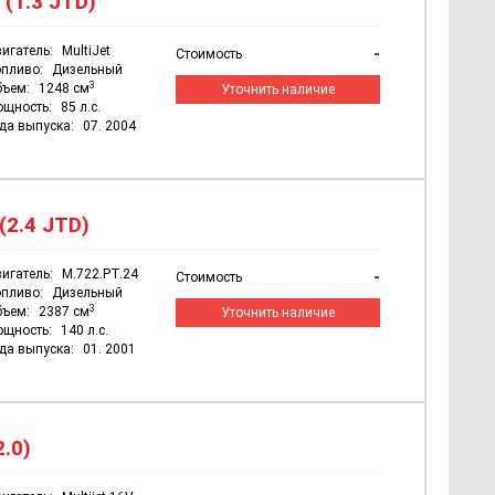
 (1.3 JTD)
игатель:
MultiJet
-
Стоимость
пливо:
Дизельный
3
бъем:
1248 см
Уточнить наличие
ощность:
85 л.с.
да выпуска:
07. 2004
(2.4 JTD)
игатель:
M.722.PT.24
-
Стоимость
пливо:
Дизельный
3
бъем:
2387 см
Уточнить наличие
ощность:
140 л.с.
да выпуска:
01. 2001
2.0)