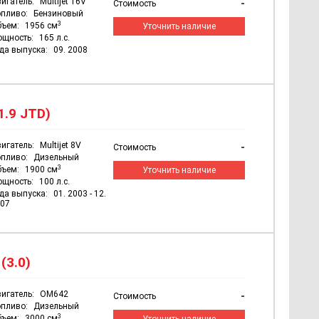
игатель:
Multijet 16V
-
Стоимость
пливо:
Бензиновый
3
бъем:
1956 см
Уточнить наличие
ощность:
165 л.с.
да выпуска:
09. 2008
1.9 JTD)
игатель:
Multijet 8V
-
Стоимость
пливо:
Дизельный
3
бъем:
1900 см
Уточнить наличие
ощность:
100 л.с.
да выпуска:
01. 2003 - 12.
07
(3.0)
игатель:
OM642
-
Стоимость
пливо:
Дизельный
3
бъем:
3000 см