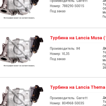
Производитель:
Garrett
Дв
То
Номер:
788290-5001S
О
Под заказ
М
Го
Турбина на Lancia Musa (
Производитель:
IHI
Дв
То
Номер:
VL35
О
Под заказ
М
Го
20
Турбина на Lancia Thema 
Производитель:
Garrett
Дв
То
Номер:
804968-5003S
О