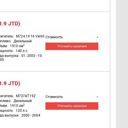
1.9 JTD)
игатель:
M724.19 16 Ventil
-
Стоимость
пливо:
Дизельный
3
бъем:
1910 см
Уточнить наличие
ощность:
140 л.с.
да выпуска:
01. 2003 - 10.
05
1.9 JTD)
игатель:
M737AT19Z
-
Стоимость
пливо:
Дизельный
3
бъем:
1910 см
Уточнить наличие
ощность:
120 л.с.
да выпуска:
2000 - 2004