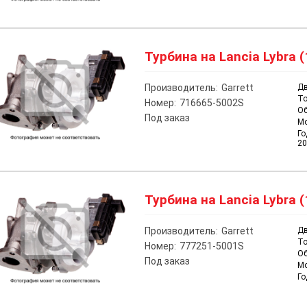
Турбина на Lancia Lybra (
Производитель:
Garrett
Дв
То
Номер:
716665-5002S
О
Под заказ
М
Го
20
Турбина на Lancia Lybra (
Производитель:
Garrett
Дв
То
Номер:
777251-5001S
О
Под заказ
М
Го