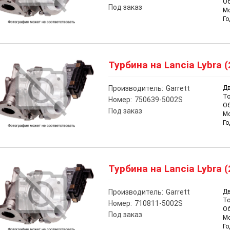
О
Под заказ
М
Го
Турбина на Lancia Lybra (
Производитель:
Garrett
Дв
То
Номер:
750639-5002S
О
Под заказ
М
Го
Турбина на Lancia Lybra (
Производитель:
Garrett
Дв
То
Номер:
710811-5002S
О
Под заказ
М
Го