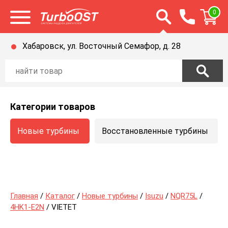
Открыть строку п
0
Открыть меню
Хабаровск, ул. Восточный Семафор, д. 28
Категории товаров
Новые турбины
Восстановленные турбины
Главная
/
Каталог
/
Новые турбины
/
Isuzu
/
NQR75L
/
4HK1-E2N
/ VIETET