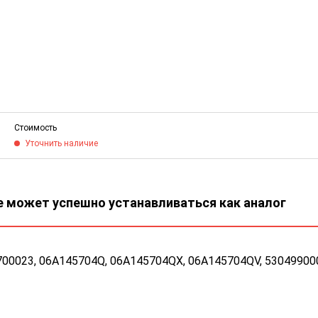
Стоимость
Уточнить наличие
 может успешно устанавливаться как аналог
00023, 06A145704Q, 06A145704QX, 06A145704QV, 53049900