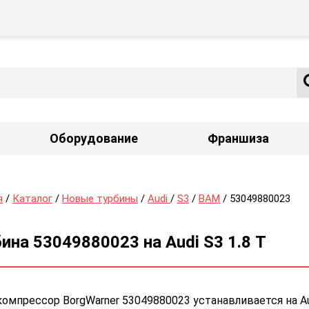
Оборудование
Франшиза
я
/
Каталог
/
Новые турбины
/
Audi
/
S3
/
BAM
/ 53049880023
ина 53049880023 на Audi S3 1.8 Т
омпрессор BorgWarner 53049880023 устанавливается на Au