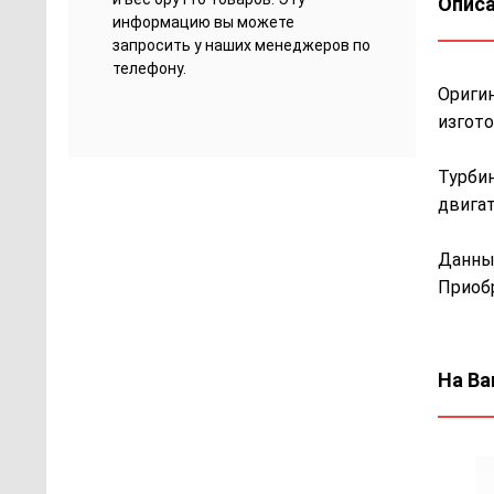
Описа
информацию вы можете
запросить у наших менеджеров по
телефону.
Оригин
изгото
Турбин
двигат
Данны
Приобр
На Ва