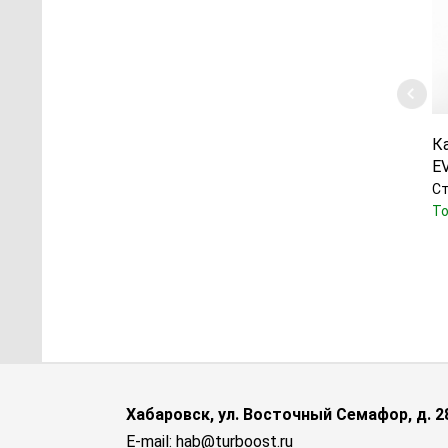
К
E
Ст
То
Хабаровск, ул. Восточный Семафор, д. 2
E-mail: hab@turboost.ru