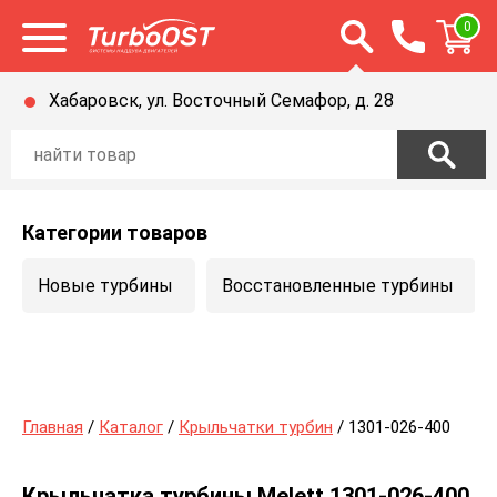
Открыть строку п
0
Открыть меню
Хабаровск, ул. Восточный Семафор, д. 28
Категории товаров
Новые турбины
Восстановленные турбины
Главная
/
Каталог
/
Крыльчатки турбин
/ 1301-026-400
Крыльчатка турбины Melett 1301-026-400