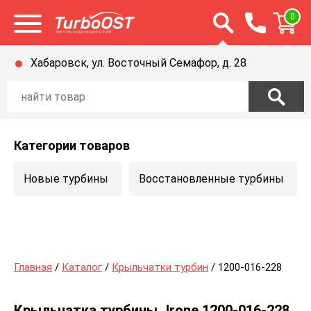
Открыть строку п
0
Открыть меню
Хабаровск, ул. Восточный Семафор, д. 28
Категории товаров
Новые турбины
Восстановленные турбины
Главная
/
Каталог
/
Крыльчатки турбин
/ 1200-016-228
Крыльчатка турбины Jrone 1200-016-228