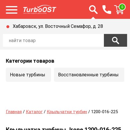
Открыть строку п
0
Открыть меню
Хабаровск, ул. Восточный Семафор, д. 28
Категории товаров
Новые турбины
Восстановленные турбины
Главная
/
Каталог
/
Крыльчатки турбин
/ 1200-016-225
Крыльчатка турбины Jrone 1200-016-225